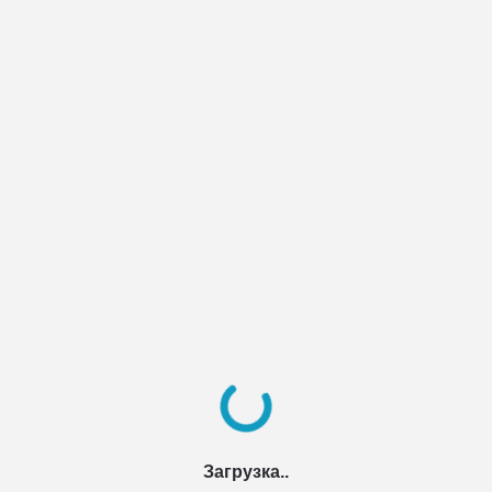
Загрузка..