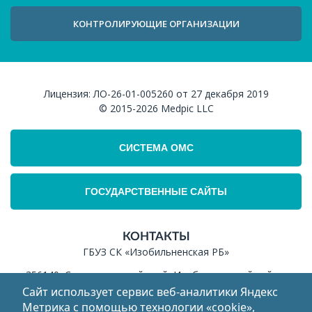
КОНТРОЛИРУЮЩИЕ ОРГАНИЗАЦИИ
Лицензия:
ЛО-26-01-005260 от 27 декабря 2019
© 2015-2026
Medpic LLC
СИСТЕМА ОМС
ГОСУДАРСТВЕННЫЕ САЙТЫ
КОНТАКТЫ
ГБУЗ СК «Изобильненская РБ»
356140, Ставропольский край, Изобильненский район,
г.Изобильный, ул.Колхозная, 2
Сайт использует сервис веб‑аналитики Яндекс
Метрика с помощью технологии «cookie»,
ИНН: 2607011575