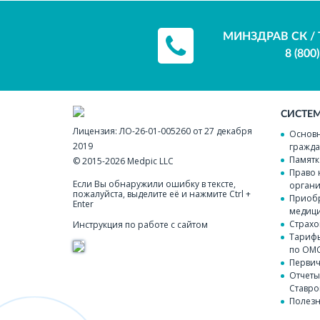
МИНЗДРАВ СК / 
8 (800
СИСТЕ
Лицензия:
ЛО-26-01-005260 от 27 декабря
Основн
2019
гражда
Памятк
© 2015-2026
Medpic LLC
Право 
Если Вы обнаружили ошибку в тексте,
органи
пожалуйста, выделите её и нажмите Ctrl +
Приобр
Enter
медици
Страхо
Инструкция по работе с сайтом
Тарифы
по ОМ
Перви
Отчеты
Ставро
Полезн