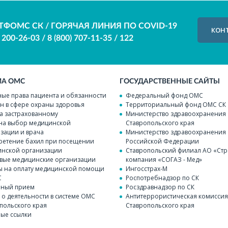
ТФОМС СК / ГОРЯЧАЯ ЛИНИЯ ПО COVID-19
КОН
) 200-26-03
/
8 (800) 707-11-35
/
122
МА ОМС
ГОСУДАРСТВЕННЫЕ САЙТЫ
ые права пациента и обязанности
Федеральный фонд ОМС
н в сфере охраны здоровья
Территориальный фонд ОМС СК
а застрахованному
Министерство здравоохранения
на выбор медицинской
Ставропольского края
зации и врача
Министерство здравоохранения
етение бахил при посещении
Российской Федерации
нской организации
Ставропольский филиал АО «Стр
вые медицинские организации
компания «СОГАЗ - Мед»
 на оплату медицинской помощи
Ингосстрах-М
С
Роспотребнадзор по СК
чный прием
Росздравнадзор по СК
 о деятельности в системе ОМС
Антитеррористическая комисси
польского края
Ставропольского края
ые ссылки