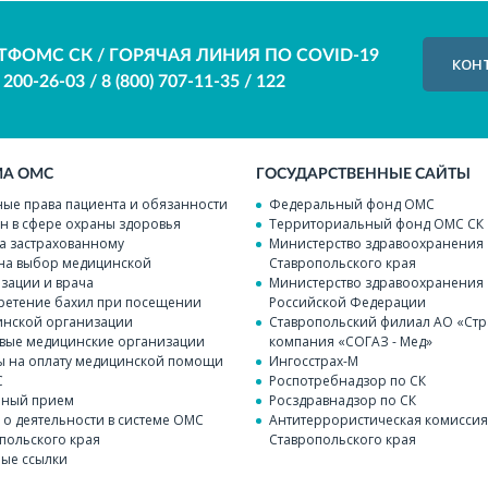
ТФОМС СК / ГОРЯЧАЯ ЛИНИЯ ПО COVID-19
КОН
) 200-26-03
/
8 (800) 707-11-35
/
122
МА ОМС
ГОСУДАРСТВЕННЫЕ САЙТЫ
ые права пациента и обязанности
Федеральный фонд ОМС
н в сфере охраны здоровья
Территориальный фонд ОМС СК
а застрахованному
Министерство здравоохранения
на выбор медицинской
Ставропольского края
зации и врача
Министерство здравоохранения
етение бахил при посещении
Российской Федерации
нской организации
Ставропольский филиал АО «Стр
вые медицинские организации
компания «СОГАЗ - Мед»
 на оплату медицинской помощи
Ингосстрах-М
С
Роспотребнадзор по СК
чный прием
Росздравнадзор по СК
 о деятельности в системе ОМС
Антитеррористическая комисси
польского края
Ставропольского края
ые ссылки