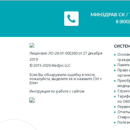
МИНЗДРАВ СК / 
8 (800
СИСТЕ
Лицензия:
ЛО-26-01-005260 от 27 декабря
Основн
2019
гражда
Памятк
© 2015-2026
Medpic LLC
Право 
Если Вы обнаружили ошибку в тексте,
органи
пожалуйста, выделите её и нажмите Ctrl +
Приобр
Enter
медици
Страхо
Инструкция по работе с сайтом
Тарифы
по ОМ
Перви
Отчеты
Ставро
Полезн