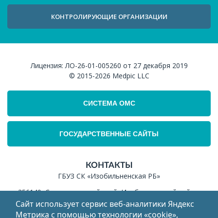
КОНТРОЛИРУЮЩИЕ ОРГАНИЗАЦИИ
Лицензия:
ЛО-26-01-005260 от 27 декабря 2019
© 2015-2026
Medpic LLC
СИСТЕМА ОМС
ГОСУДАРСТВЕННЫЕ САЙТЫ
КОНТАКТЫ
ГБУЗ СК «Изобильненская РБ»
356140, Ставропольский край, Изобильненский район,
г.Изобильный, ул.Колхозная, 2
Сайт использует сервис веб‑аналитики Яндекс
Метрика с помощью технологии «cookie»,
ИНН: 2607011575