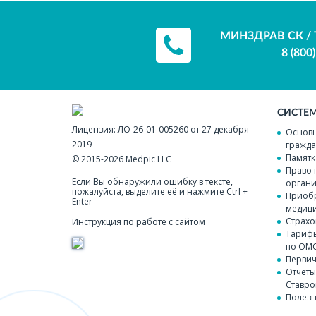
МИНЗДРАВ СК / 
8 (800
СИСТЕ
Лицензия:
ЛО-26-01-005260 от 27 декабря
Основн
2019
гражда
Памятк
© 2015-2026
Medpic LLC
Право 
Если Вы обнаружили ошибку в тексте,
органи
пожалуйста, выделите её и нажмите Ctrl +
Приобр
Enter
медици
Страхо
Инструкция по работе с сайтом
Тарифы
по ОМ
Перви
Отчеты
Ставро
Полезн