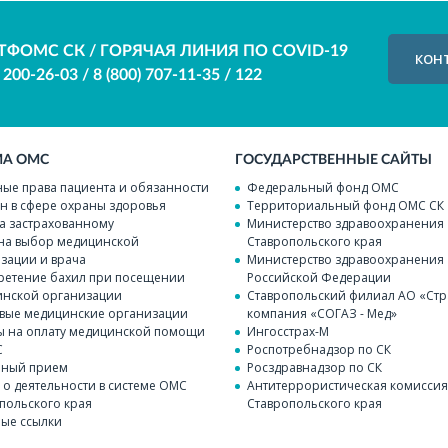
ТФОМС СК / ГОРЯЧАЯ ЛИНИЯ ПО COVID-19
КОН
) 200-26-03
/
8 (800) 707-11-35
/
122
МА ОМС
ГОСУДАРСТВЕННЫЕ САЙТЫ
ые права пациента и обязанности
Федеральный фонд ОМС
н в сфере охраны здоровья
Территориальный фонд ОМС СК
а застрахованному
Министерство здравоохранения
на выбор медицинской
Ставропольского края
зации и врача
Министерство здравоохранения
етение бахил при посещении
Российской Федерации
нской организации
Ставропольский филиал АО «Стр
вые медицинские организации
компания «СОГАЗ - Мед»
 на оплату медицинской помощи
Ингосстрах-М
С
Роспотребнадзор по СК
чный прием
Росздравнадзор по СК
 о деятельности в системе ОМС
Антитеррористическая комисси
польского края
Ставропольского края
ые ссылки