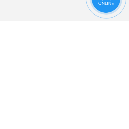
ONLINE
льзоваться сайтом было
Я согласен
анирования
Полезные ссылки
бности — в