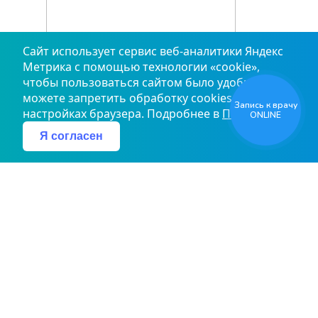
Сайт использует сервис веб‑аналитики Яндекс
Метрика с помощью технологии «cookie»,
чтобы пользоваться сайтом было удобнее. Вы
можете запретить обработку cookies в
Запись к врачу
настройках браузера. Подробнее в
Политике
ONLINE
Я согласен
Лекарственное обеспечение
Главная страница
Пациенту
Лекарственное обеспечение
ПАМЯТКА ДЛЯ ГРАЖДАН, ДЕЛАЮЩИХ ВЫБОР: