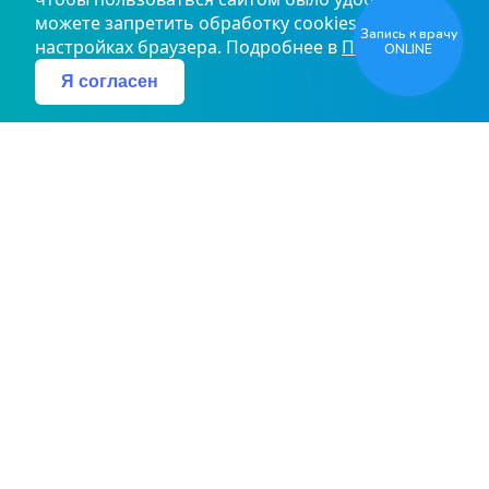
можете запретить обработку cookies в
Запись к врачу
настройках браузера. Подробнее в
Политике
ONLINE
Я согласен
Ты ничего не почувствуешь
Главная страница
Новости
Новости и объявления
Ты ничего не почувствуешь