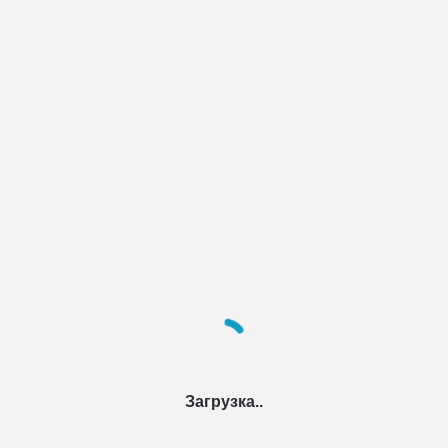
Загрузка..