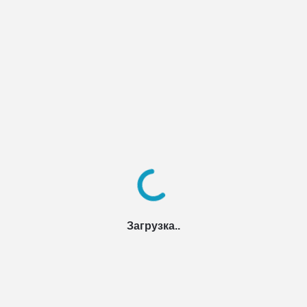
Загрузка..