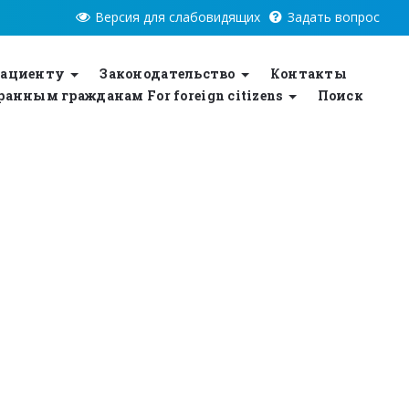
Версия для слабовидящих
Задать вопрос
ациенту
Законодательство
Контакты
анным гражданам For foreign citizens
Поиск